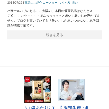
2014/07/25 |
商品のご紹介
コースター
,
マタハリ
,
暑い
パサールバリのあるここ大阪の、本日の最高気温はなんと３
７℃！！ いや～・・・ほんっっっっっと暑い！暑いしか浮かびま
せん。ブログを書いていても『暑い』しか思いつかない。思考回
路が沸騰寸前です。
続きを見る