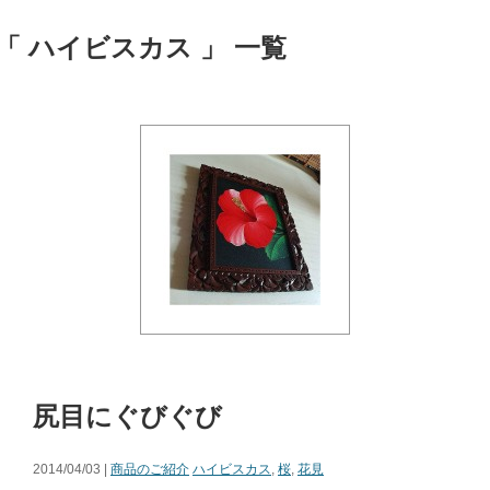
「 ハイビスカス 」 一覧
尻目にぐびぐび
2014/04/03 |
商品のご紹介
ハイビスカス
,
桜
,
花見